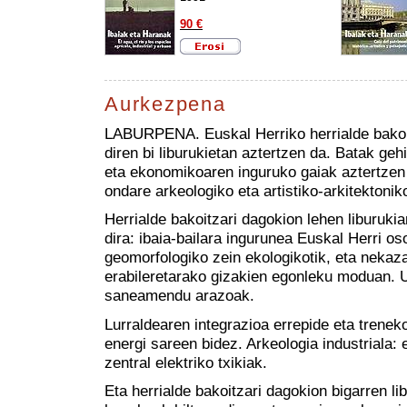
90 €
Erosi
Aurkezpena
LABURPENA. Euskal Herriko herrialde bakoi
diren bi liburukietan aztertzen da. Batak geh
eta ekonomikoaren inguruko gaiak aztertzen d
ondare arkeologiko eta artistiko-arkitektoni
Herrialde bakoitzari dagokion lehen liburuki
dira: ibaia-bailara ingurunea Euskal Herri os
geomorfologiko zein ekologikotik, eta nekazari
erabileretarako gizakien egonleku moduan. U
saneamendu arazoak.
Lurraldearen integrazioa errepide eta trene
energi sareen bidez. Arkeologia industriala: 
zentral elektriko txikiak.
Eta herrialde bakoitzari dagokion bigarren li