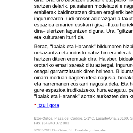
sartzen delarik, paisaiaren modelatzaile nag
erabilerak baldintzatzen dituen eragilerik be
ingurunearen irudi orokor adierazgarria taxut
espazioa emarien euskarri gisa –fluxu horiek
dira– ulertzen laguntzen diguna. Ura, "giltzarr
eta kulturaren iturri da.
Beraz, "Ibaiak eta Haranak" bildumaren hizpid
nekazaritza eta industri nahiz hiri erabilerak
hartzen dituen eremuak dira. Halaber, bidea
orotariko emari sareak ditu aztergai, inguru
osagai garrantzitsuak diren heinean. Bilduma
oinarri moduan dagoen ideia nagusia, honak
eta harremanen euskarri nagusia dela. Eta ho
gure espazioa irudikatzeko, hura ezagutu, pe
"Ibaiak eta Haranak" sortak aurkezten den 
itzuli gora
Etor-Ostoa
|
Plaza del Caddie, 1-1º C. Lasarte/Oria. 20160. 
Fax.
(34)943 372 003
©2003-2011
Etor-Ostoa, S.L.
Eskubide guztien jabe