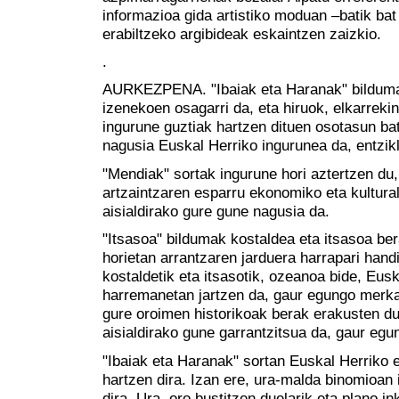
informazioa gida artistiko moduan –batik bat
erabiltzeko argibideak eskaintzen zaizkio.
.
AURKEZPENA. "Ibaiak eta Haranak" bilduma 
izenekoen osagarri da, eta hiruok, elkarreki
ingurune guztiak hartzen dituen osotasun ba
nagusia Euskal Herriko ingurunea da, entzi
"Mendiak" sortak ingurune hori aztertzen du, 
artzaintzaren esparru ekonomiko eta kultura
aisialdirako gure gune nagusia da.
"Itsasoa" bildumak kostaldea eta itsasoa ber
horietan arrantzaren jarduera harrapari hand
kostaldetik eta itsasotik, ozeanoa bide, Eus
harremanetan jartzen da, gaur egungo merka
gure oroimen historikoak berak erakusten du
aisialdirako gune garrantzitsua da, gaur egun
"Ibaiak eta Haranak" sortan Euskal Herriko 
hartzen dira. Izan ere, ura-malda binomioan
dira. Ura, oro bustitzen duelarik eta plano ink