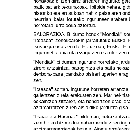
honakoak biltzen dira: artearen inguruko gai
batik bat arkitekturakoak. Ibilbide xehea, g
historiko eta artistikoan nahiz paisaiaren o
neurrian ibaiari lotutako inguruneen arabera
horretara lurraldeka aztertua.
BALORAZIOA. Bilduma honek "Mendiak" sort
"Itsasoa" izenekoarekin jarraitutako Euskal 
ikuspegia osatzen du. Honakoan, Euskal Herr
ingurunetik abiatuta ezagutzen eta ulertzen 
"Mendiak" bilduman ingurune horretako jard
ziren: artzaintza, basogintza eta baita nekaz
denbora-pasa joandako bisitari ugarien era
zen.
"Itsasoa" sortan, ingurune horretan arrantza
gailentzen zirela erakusten zen. Marinel-hist
eskaintzen zitzaion, eta hondartzen erabilera
azpimarratzen ziren aisialdiko jarduera gisa.
"Ibaiak eta Haranak" bilduman, nekazaritza e
zein hiriko bizimodua nabarmendu ziren ingu
azpimarragarrienak bezala. Aipatu erreferentz