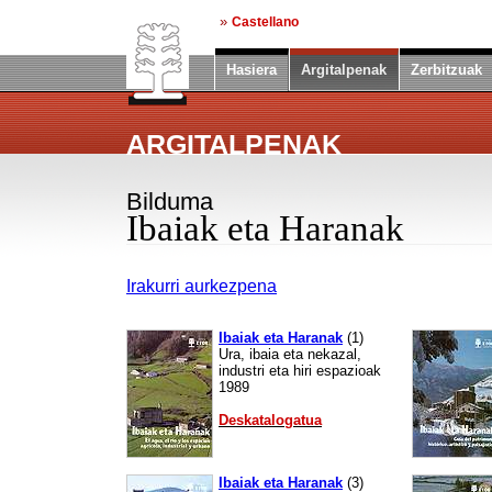
»
Castellano
Hasiera
Argitalpenak
Zerbitzuak
ARGITALPENAK
Bilduma
Ibaiak eta Haranak
Irakurri aurkezpena
Ibaiak eta Haranak
(
1)
Ura, ibaia eta nekazal,
industri eta hiri espazioak
1989
Deskatalogatua
Ibaiak eta Haranak
(
3)