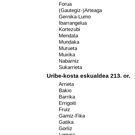
Forua
(Gautegiz-)Arteaga
Gernika-Lumo
Ibarrangelua
Kortezubi
Mendata
Mundaka
Murueta
Muxika
Nabarniz
Sukarrieta
Uribe-kosta eskualdea 213. or.
Arrieta
Bakio
Barrika
Errigoiti
Fruiz
Gamiz-Fika
Gatika
Gorliz
Lemoiz