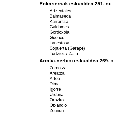
Enkarterriak eskualdea 251. or.
Artzentales
Balmaseda
Karrantza
Galdames
Gordoxola
Guenes
Lanestosa
Sopuerta (Garape)
Turtzioz / Zalla
Arratia-nerbioi eskualdea 269. o
Zornotza
Areatza
Artea
Dima
Igorre
Urduña
Orozko
Otxandio
Zeanuri