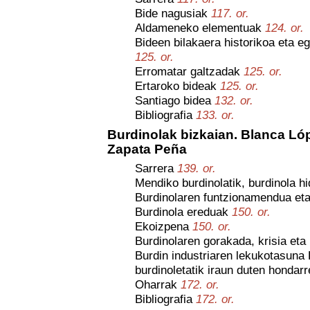
Bide nagusiak
117. or.
Aldameneko elementuak
124. or.
Bideen bilakaera historikoa eta eg
125. or.
Erromatar galtzadak
125. or.
Ertaroko bideak
125. or.
Santiago bidea
132. or.
Bibliografia
133. or.
Burdinolak bizkaian. Blanca Ló
Zapata Peña
Sarrera
139. or.
Mendiko burdinolatik, burdinola h
Burdinolaren funtzionamendua et
Burdinola ereduak
150. or.
Ekoizpena
150. or.
Burdinolaren gorakada, krisia et
Burdin industriaren lekukotasuna 
burdinoletatik iraun duten hondar
Oharrak
172. or.
Bibliografia
172. or.