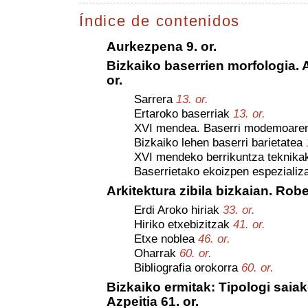
Índice de contenidos
Aurkezpena 9. or.
Bizkaiko baserrien morfologia. 
or.
Sarrera
13. or.
Ertaroko baserriak
13. or.
XVI mendea. Baserri modemoare
Bizkaiko lehen baserri barietatea
XVI mendeko berrikuntza teknik
Baserrietako ekoizpen espezializ
Arkitektura zibila bizkaian. Robe
Erdi Aroko hiriak
33. or.
Hiriko etxebizitzak
41. or.
Etxe noblea
46. or.
Oharrak
60. or.
Bibliografia orokorra
60. or.
Bizkaiko ermitak: Tipologi saiak
Azpeitia 61. or.