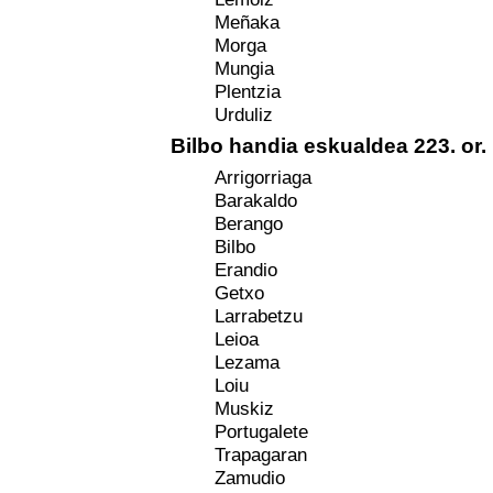
Meñaka
Morga
Mungia
Plentzia
Urduliz
Bilbo handia eskualdea 223. or.
Arrigorriaga
Barakaldo
Berango
Bilbo
Erandio
Getxo
Larrabetzu
Leioa
Lezama
Loiu
Muskiz
Portugalete
Trapagaran
Zamudio