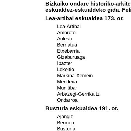
Bizkaiko ondare historiko-arkit
eskualdez-eskualdeko gida. Fel
Lea-artibai eskualdea 173. or.
Lea-Artibai
Amoroto
Aulesti
Berriatua
Etxebarria
Gizaburuaga
Ipazter
Lekeitio
Markina-Xemein
Mendexa
Munitibar
Arbazegi-Gerrikaitz
Ondarroa
Busturia eskualdea 191. or.
Ajangiz
Bermeo
Busturia