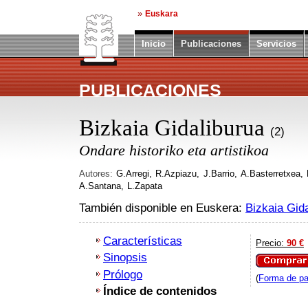
»
Euskara
Inicio
Publicaciones
Servicios
PUBLICACIONES
Bizkaia Gidaliburua
(
2)
Ondare historiko eta artistikoa
Autores:
G.Arregi,
R.Azpiazu,
J.Barrio,
A.Basterretxea,
A.Santana,
L.Zapata
También disponible en Euskera:
Bizkaia Gid
Características
Precio:
90 €
Sinopsis
Comprar
Prólogo
(
Forma de pa
Índice de contenidos