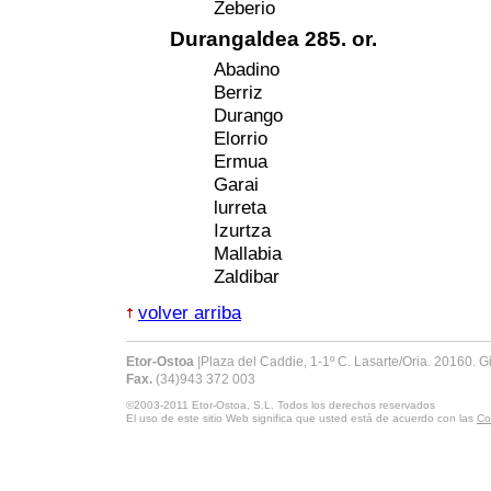
Zeberio
Durangaldea 285. or.
Abadino
Berriz
Durango
Elorrio
Ermua
Garai
lurreta
Izurtza
Mallabia
Zaldibar
volver arriba
Etor-Ostoa
|
Plaza del Caddie, 1-1º C. Lasarte/Oria. 20160. 
Fax.
(34)943 372 003
©2003-2011
Etor-Ostoa, S.L.
Todos los derechos reservados
El uso de este sitio Web significa que usted está de acuerdo con las
Co