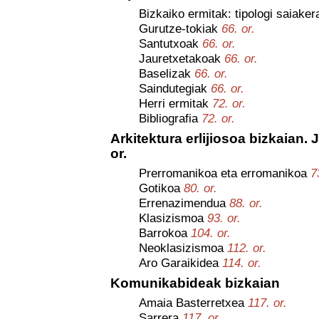
Bizkaiko ermitak: tipologi saiake
Gurutze-tokiak
66. or.
Santutxoak
66. or.
Jauretxetakoak
66. or.
Baselizak
66. or.
Saindutegiak
66. or.
Herri ermitak
72. or.
Bibliografia
72. or.
Arkitektura erlijiosoa bizkaian. 
or.
Prerromanikoa eta erromanikoa
7
Gotikoa
80. or.
Errenazimendua
88. or.
Klasizismoa
93. or.
Barrokoa
104. or.
Neoklasizismoa
112. or.
Aro Garaikidea
114. or.
Komunikabideak bizkaian
Amaia Basterretxea
117. or.
Sarrera
117. or.